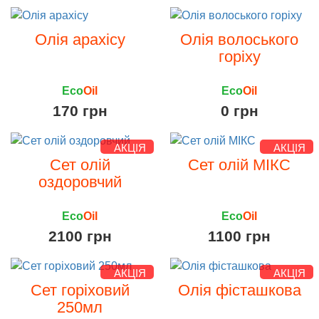
Олія арахісу
Олія волоського
горіху
Eco
Oil
Eco
Oil
170 грн
0 грн
АКЦІЯ
АКЦІЯ
Сет олій
Сет олій МІКС
оздоровчий
Eco
Oil
Eco
Oil
2100 грн
1100 грн
АКЦІЯ
АКЦІЯ
Сет горіховий
Олія фісташкова
250мл