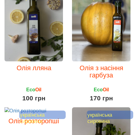
Олія лляна
Олія з насіння
гарбуза
Eco
Oil
Eco
Oil
100 грн
170 грн
українська
українська
Олія розторопші
сировина
сировина