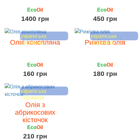
Eco
Oil
Eco
Oil
1400 грн
450 грн
українська
українська
Олія конопляна
Рижієва олія
сировина
сировина
Eco
Oil
Eco
Oil
160 грн
180 грн
українська
сировина
Олія з
абрикосових
кісточок
Eco
Oil
210 грн