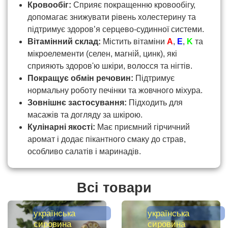
Кровообіг:
Сприяє покращенню кровообігу,
допомагає знижувати рівень холестерину та
підтримує здоров’я серцево-судинної системи.
Вітамінний склад:
Містить вітаміни
A
,
E
,
K
та
мікроелементи (селен, магній, цинк), які
сприяють здоров'ю шкіри, волосся та нігтів.
Покращує обмін речовин:
Підтримує
нормальну роботу печінки та жовчного міхура.
Зовнішнє застосування:
Підходить для
масажів та догляду за шкірою.
Кулінарні якості:
Має приємний гірчичний
аромат і додає пікантного смаку до страв,
особливо салатів і маринадів.
Всі товари
українська
українська
сировина
сировина