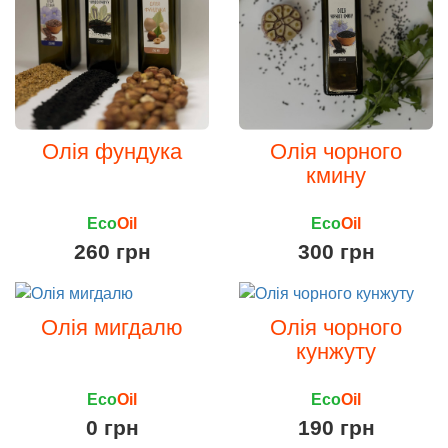
Олія фундука
Олія чорного
кмину
Eco
Oil
Eco
Oil
260 грн
300 грн
Олія мигдалю
Олія чорного
кунжуту
Eco
Oil
Eco
Oil
0 грн
190 грн