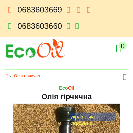
0683603669
viber
instagram
telegram
0683603660
telegram
viber
0
Категорії
Олія гірчична
Eco
Oil
Олія гірчична
українська
сировина