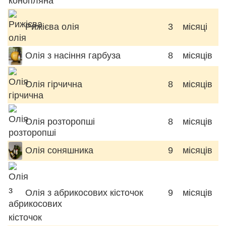
Рижієва олія
3
місяці
Олія з насіння гарбуза
8
місяців
Олія гірчична
8
місяців
Олія розторопші
8
місяців
Олія соняшника
9
місяців
Олія з абрикосових кісточок
9
місяців