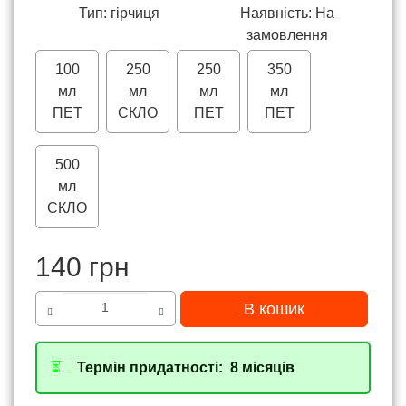
Тип: гірчиця
Наявність: На
замовлення
+150
+120
+240
100
250
250
350
мл
мл
мл
мл
ПЕТ
СКЛО
ПЕТ
ПЕТ
+390
500
мл
СКЛО
140 грн
В кошик
⏳
Термін придатності: 8 місяців