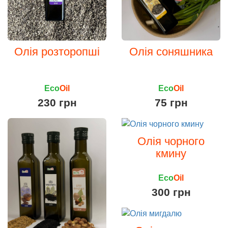
Олія розторопші
Олія соняшника
Eco
Oil
Eco
Oil
230 грн
75 грн
Олія чорного
кмину
Eco
Oil
300 грн