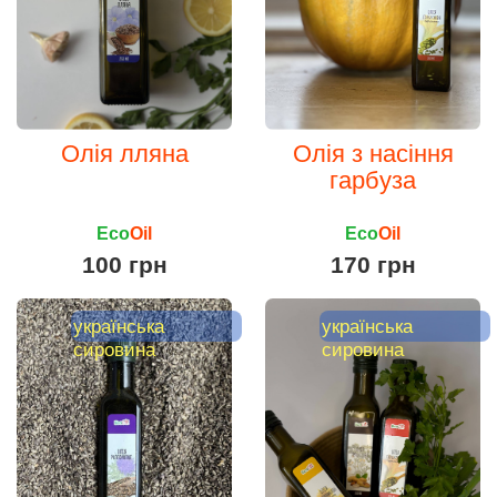
Олія лляна
Олія з насіння
гарбуза
Eco
Oil
Eco
Oil
100 грн
170 грн
українська
українська
сировина
сировина