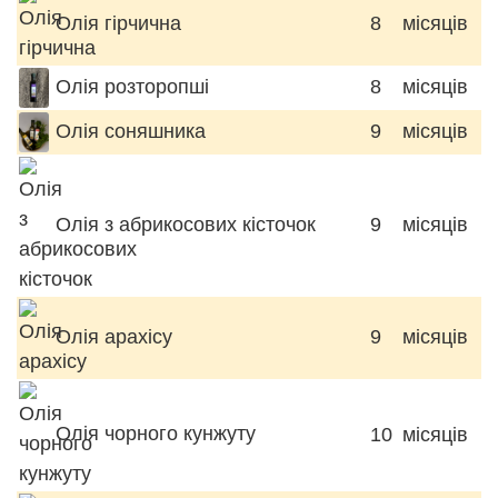
Олія гірчична
8
місяців
Олія розторопші
8
місяців
Олія соняшника
9
місяців
Олія з абрикосових кісточок
9
місяців
Олія арахісу
9
місяців
Олія чорного кунжуту
10
місяців