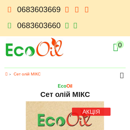
0683603669
viber
instagram
telegram
0683603660
telegram
viber
0
Категорії
Сет олій МІКС
Eco
Oil
Сет олій МІКС
АКЦІЯ