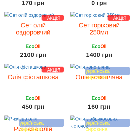
170 грн
0 грн
АКЦІЯ
АКЦІЯ
Сет олій
Сет горіховий
оздоровчий
250мл
Eco
Oil
Eco
Oil
2100 грн
1400 грн
АКЦІЯ
українська
Олія фісташкова
Олія конопляна
сировина
Eco
Oil
Eco
Oil
450 грн
160 грн
українська
українська
Рижієва олія
сировина
сировина