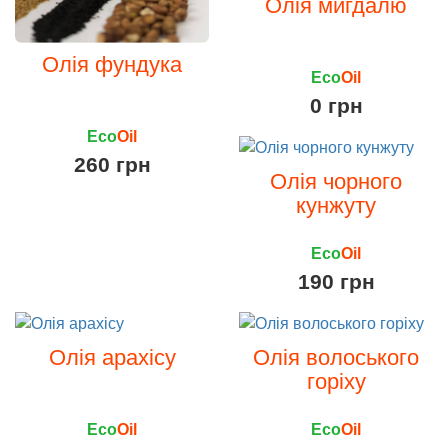
Олія мигдалю
Олія фундука
Eco
Oil
0 грн
Eco
Oil
260 грн
Олія чорного
кунжуту
Eco
Oil
190 грн
Олія арахісу
Олія волоського
горіху
Eco
Oil
Eco
Oil