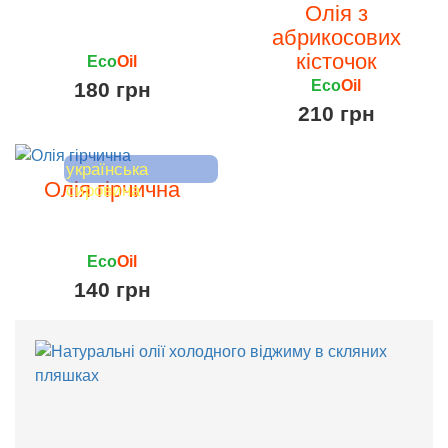
Олія з
абрикосових
кісточок
Eco
Oil
Eco
Oil
180 грн
210 грн
українська
Олія гірчична
сировина
Eco
Oil
140 грн